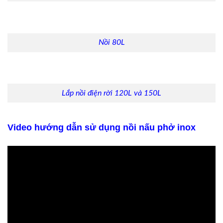
Nồi 80L
Lắp nồi điện rời 120L và 150L
Video hướng dẫn sử dụng nồi nấu phở inox