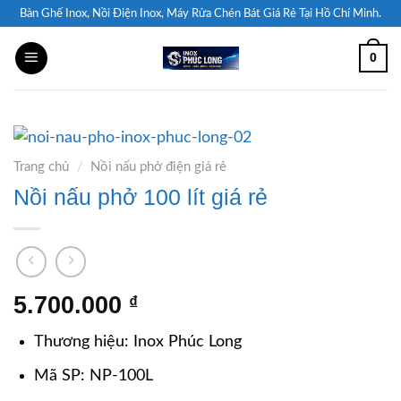
Skip
Bàn Ghế Inox, Nồi Điện Inox, Máy Rửa Chén Bát Giá Rẻ Tại Hồ Chí Minh.
to
0
content
Trang chủ
/
Nồi nấu phở điện giá rẻ
Nồi nấu phở 100 lít giá rẻ
5.700.000
₫
Thương hiệu: Inox Phúc Long
Mã SP: NP-100L