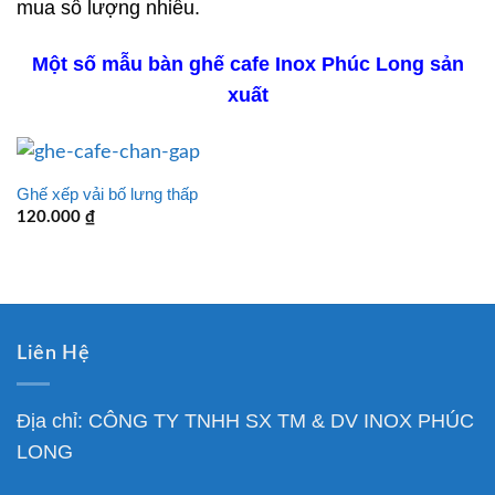
mua số lượng nhiều.
Một số mẫu bàn ghế cafe Inox Phúc Long sản
xuất
Ghế xếp vải bố lưng thấp
120.000
₫
Liên Hệ
Địa chỉ: CÔNG TY TNHH SX TM & DV INOX PHÚC
LONG