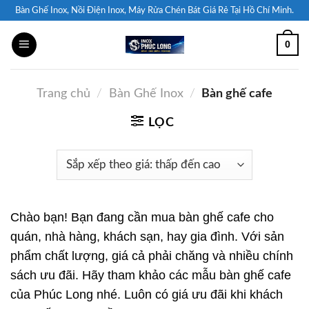
Skip
Bàn Ghế Inox, Nồi Điện Inox, Máy Rửa Chén Bát Giá Rẻ Tại Hồ Chí Minh.
to
0
content
Trang chủ
/
Bàn Ghế Inox
/
Bàn ghế cafe
LỌC
Chào bạn! Bạn đang cần mua bàn ghế cafe cho
quán, nhà hàng, khách sạn, hay gia đình. Với sản
phẩm chất lượng, giá cả phải chăng và nhiều chính
sách ưu đãi. Hãy tham khảo các mẫu bàn ghế cafe
của Phúc Long nhé. Luôn có giá ưu đãi khi khách